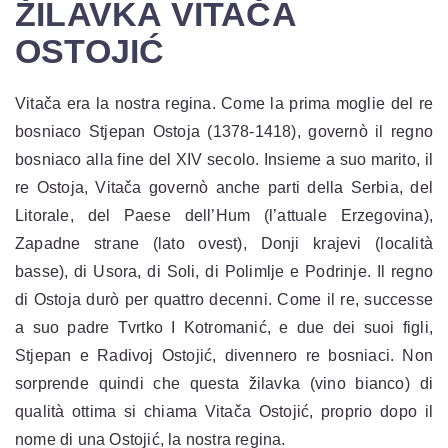
ŽILAVKA VITAČA
OSTOJIĆ
Vitača era la nostra regina. Come la prima moglie del re
bosniaco Stjepan Ostoja (1378-1418), governò il regno
bosniaco alla fine del XIV secolo. Insieme a suo marito, il
re Ostoja, Vitača governò anche parti della Serbia, del
Litorale, del Paese dell’Hum (l’attuale Erzegovina),
Zapadne strane (lato ovest), Donji krajevi (località
basse), di Usora, di Soli, di Polimlje e Podrinje. Il regno
di Ostoja durò per quattro decenni. Come il re, successe
a suo padre Tvrtko I Kotromanić, e due dei suoi figli,
Stjepan e Radivoj Ostojić, divennero re bosniaci. Non
sorprende quindi che questa žilavka (vino bianco) di
qualità ottima si chiama Vitača Ostojić, proprio dopo il
nome di una Ostojić, la nostra regina.