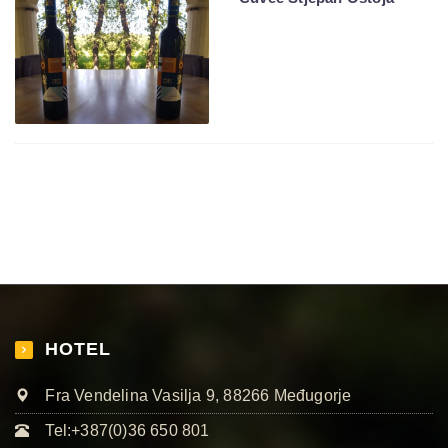
HOTEL
Fra Vendelina Vasilja 9, 88266 Međugorje
Tel:+387(0)36 650 801