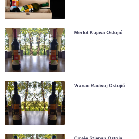
Merlot Kujava Ostojić
Vranac Radivoj Ostojić
Cuvée Stjepan Ostoja