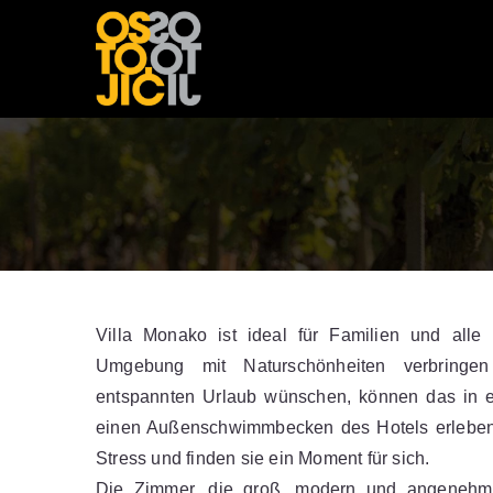
Villa Monako ist ideal für Familien und alle
Umgebung mit Naturschönheiten verbringen
entspannten Urlaub wünschen, können das in 
einen Außenschwimmbecken des Hotels erleben.
Stress und finden sie ein Moment für sich.
Die Zimmer, die groß, modern und angenehm e