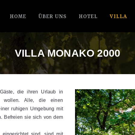
HOME
ÜBER UNS
HOTEL
VILLA
VILLA MONAKO 2000
 Gäste, die ihren Urlaub in
 wollen. Alle, die einen
einer ruhigen Umgebung mit
 Befreien sie sich von dem
ingerichtet sind, sind mit