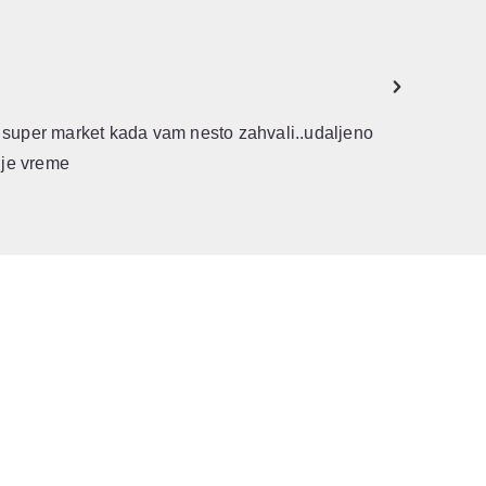
 been nicer to us during our stay, arranging a
l advice and tips about the local area.