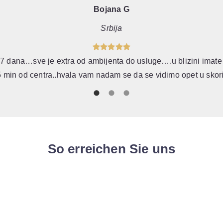
Anthony Szynkaruk
stojic vineyard. The whole Ostojic family simply couldn’t have
ing their own of course!) as well providing us with lots of usefu
So erreichen Sie uns