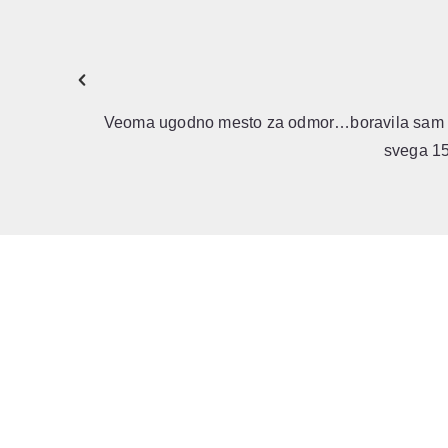
Wonderful family run guest house within the O
tasting tour of local vineyards (includ
..udaljeno